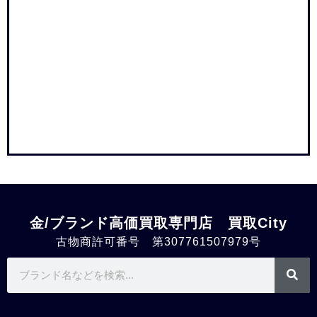
金/ブランド高価買取専門店 買取City
古物商許可番号 第307761507979号