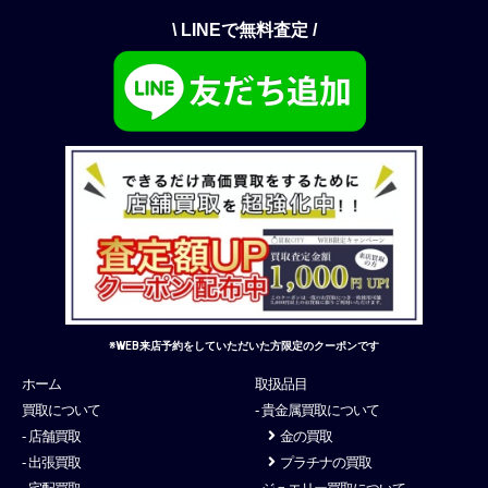
\ LINEで無料査定 /
※WEB来店予約をしていただいた方限定のクーポンです
ホーム
取扱品目
買取について
- 貴金属買取について
- 店舗買取
金の買取
- 出張買取
プラチナの買取