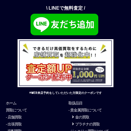
\ LINEで無料査定 /
※WEB来店予約をしていただいた方限定のクーポンです
ホーム
取扱品目
買取について
- 貴金属買取について
- 店舗買取
金の買取
- 出張買取
プラチナの買取