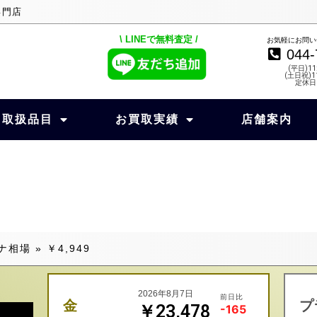
専門店
\ LINEで無料査定 /
お気軽にお問い
044-
(平日)11
(土日祝)11
定休日
取扱品目
お買取実績
店舗案内
ナ相場
»
￥4,949
2026年8月7日
前日比
金
プ
￥23,478
-165