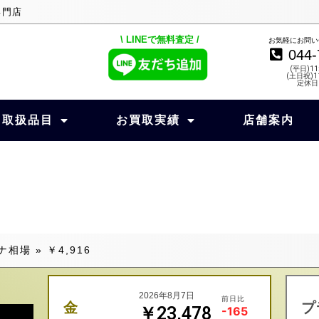
専門店
\ LINEで無料査定 /
お気軽にお問い
044-
(平日)11
(土日祝)11
定休日
取扱品目
お買取実績
店舗案内
ナ相場
»
￥4,916
2026年8月7日
前日比
金
プ
￥23,478
-165