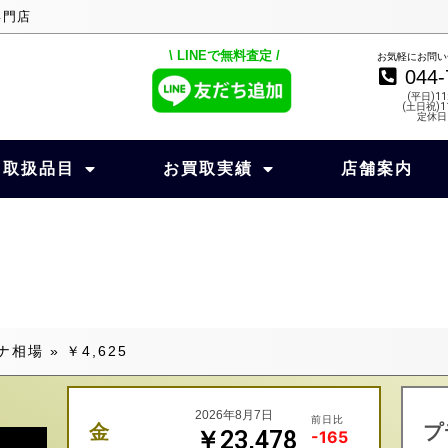
専門店
\ LINEで無料査定 /
お気軽にお問い
044-
(平日)11
(土日祝)11
定休日
取扱品目
お買取実績
店舗案内
ナ相場
»
￥4,625
2026年8月7日
前日比
金
プ
￥23,478
-165