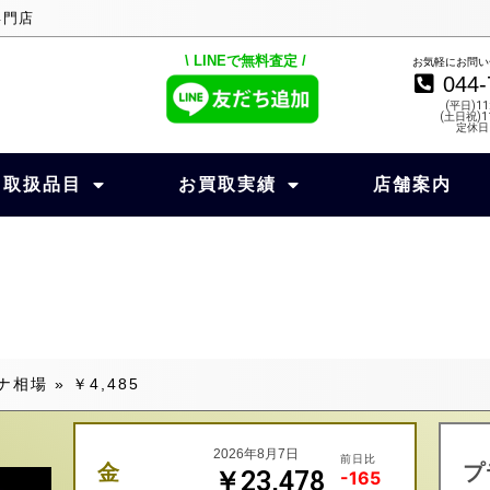
専門店
\ LINEで無料査定 /
お気軽にお問い
044-
(平日)11
(土日祝)11
定休日
取扱品目
お買取実績
店舗案内
ナ相場
»
￥4,485
2026年8月7日
前日比
金
プ
￥23,478
-165