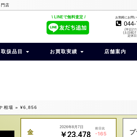
専門店
\ LINEで無料査定 /
お気軽にお問い
044-
(平日)11
(土日祝)11
定休日
取扱品目
お買取実績
店舗案内
ナ相場
»
¥6,856
2026年8月7日
前日比
金
プ
￥23,478
-165