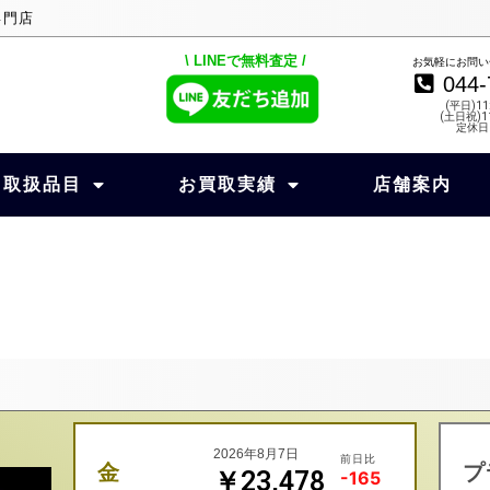
専門店
\ LINEで無料査定 /
お気軽にお問い
044-
(平日)11
(土日祝)11
定休日
取扱品目
お買取実績
店舗案内
2026年8月7日
前日比
金
プ
￥23,478
-165