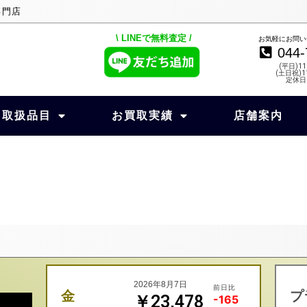
専門店
\ LINEで無料査定 /
お気軽にお問い
044-
(平日)11
(土日祝)11
定休日
取扱品目
お買取実績
店舗案内
2026年8月7日
前日比
金
プ
￥23,478
-165