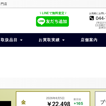
専門店
\ LINEで無料査定 /
お気軽にお問い
044-
(平日)11
(土日祝)11
定休日
取扱品目
お買取実績
店舗案内
2026年8月5日
前日比
金
プ
￥22,498
+165