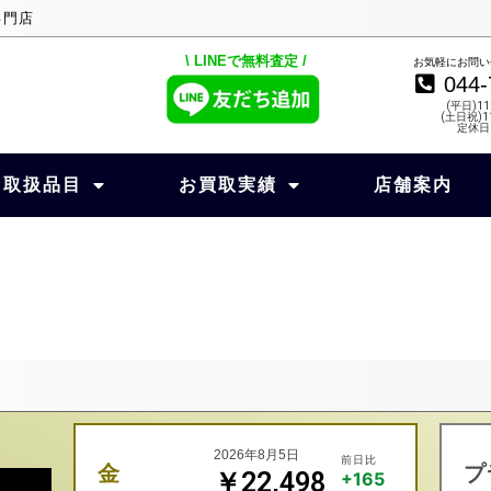
専門店
\ LINEで無料査定 /
お気軽にお問い
044-
(平日)11
(土日祝)11
定休日
取扱品目
お買取実績
店舗案内
2026年8月5日
前日比
金
プ
￥22,498
+165