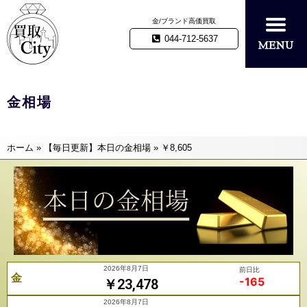
金/ブランド高価買取
044-712-5637
金相場
ホーム
»
【毎日更新】本日の金相場
»
￥8,605
2026年8月7日
前日比
金
-165
￥23,478
2026年8月7日