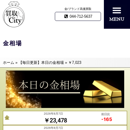
金/ブランド高価買取
044-712-5637
金相場
ホーム
»
【毎日更新】本日の金相場
»
￥7,023
2026年8月7日
前日比
金
-165
￥23,478
2026年8月7日