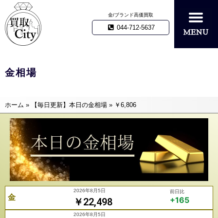
金/ブランド高価買取
044-712-5637
金相場
ホーム
»
【毎日更新】本日の金相場
»
￥6,806
2026年8月5日
前日比
金
+165
￥22,498
2026年8月5日