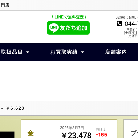
専門店
\ LINEで無料査定 /
お気軽にお問い
044-
(平日)11
(土日祝)11
定休日
取扱品目
お買取実績
店舗案内
»
￥6,628
2026年8月7日
前日比
金
プ
￥23,478
-165