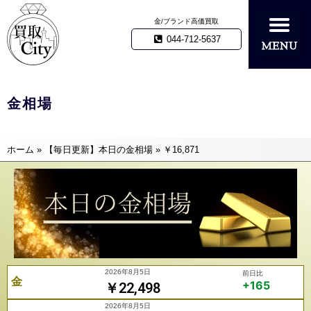
金/ブランド高価買取
044-712-5637
金相場
ホーム
»
【毎日更新】本日の金相場
»
￥16,871
2026年8月5日
前日比
金
+165
￥22,498
2026年8月5日