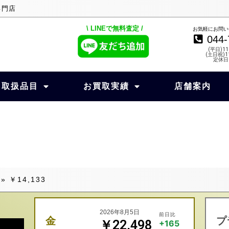
専門店
\ LINEで無料査定 /
お気軽にお問い
044-
(平日)11
(土日祝)11
定休日
取扱品目
お買取実績
店舗案内
»
￥14,133
2026年8月5日
前日比
金
プ
￥22,498
+165