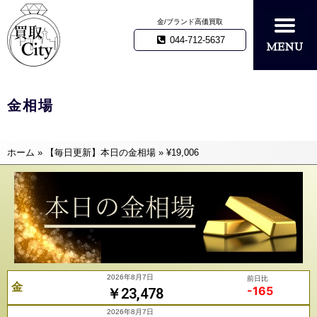
金/ブランド高価買取
044-712-5637
金相場
ホーム
»
【毎日更新】本日の金相場
»
¥19,006
2026年8月7日
前日比
金
-165
￥23,478
2026年8月7日