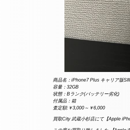
商品名：iPhone7 Plus キャリア版S
容量：32GB
状態：Bランク(バッテリー劣化)
付属品：箱
査定額:￥3,000～￥6,000
買取City 武蔵小杉店にて【Apple i