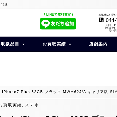
専門店
\ LINEで無料査定 /
お気軽にお問い
044-
(平日)11
(土日祝)11
定休日
取扱品目
お買取実績
店舗案内
 iPhone7 Plus 32GB ブラック MWM62J/A キャリア版 SI
お買取実績
,
スマホ