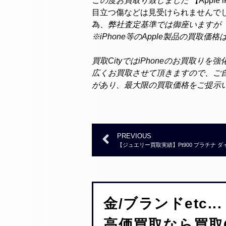
この度お買取り致しました 【
Apple
目立つ傷などは見受けられませんで
為
、弊社査定基準では御座いますが「
※iPhone等のApple製品の買
買取CityではiPhoneのお買取りを
広くお買取させて頂きますので、ご自
があり、最大限の買取価格をご提示
PREVIOUS
【ジュエリー買取実績】Pt900 プラチナ ダイヤモンド
金/ブランドetc...
高価買取なら買取C