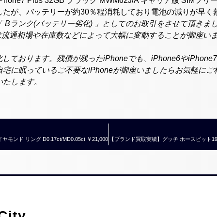
 iPhone7 Plus 32GB ブラック MWM62J/A キャリア版 SIMフリ
したが、バッテリーが約30％程消耗しており電池の減りが早く
 Bランク(バッテリー劣化) 」としてのお取引をさせて頂きま
取価格は流通相場や在庫数などによって大幅に変動することが御座
強化しております。残債が残ったiPhoneでも、iPhone6やiPh
宅に眠っているご不要なiPhoneが御座いましたらお気軽に
いたします。
 リング D0.17ct/MD0.05ct ￥21,000
ity