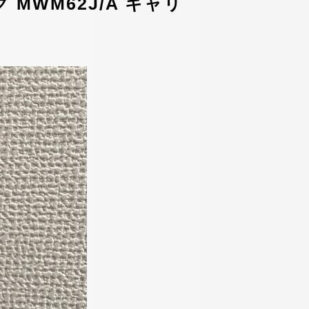
ック MWM62J/A キャリ