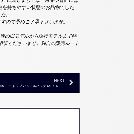
ー
】 に関しましては、
液晶や背面には
熱を持ちやすい状態のお品物でした
した。
いますので予めご了承下さいませ。
one7等の旧モデルから現行モデルまで幅
ご相談くださいませ。独自の販売ルート
NEXT
【ブランド買取実績】グッチ ホースビット1955 ミニ トップ ハンドルバッグ 640716 ￥100,000～￥110,000