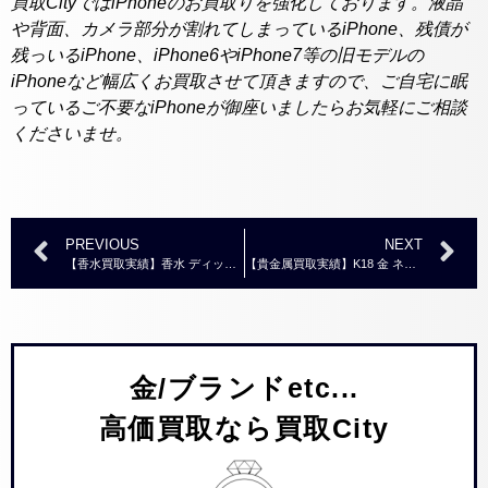
買取CityではiPhoneのお買取りを強化しております。液晶
や背面、カメラ部分が割れてしまっているiPhone、残債が
残っいるiPhone、iPhone6やiPhone7等の旧モデルの
iPhoneなど幅広くお買取させて頂きますので、ご自宅に眠
っているご不要なiPhoneが御座いましたらお気軽にご相談
くださいませ。
PREVIOUS
NEXT
【香水買取実績】香水 ディップティック オードパルファン ドソン 75ml
【貴金属買取実績】K18 金 ネックレス リング おまとめ
金/ブランドetc...
高価買取なら買取City