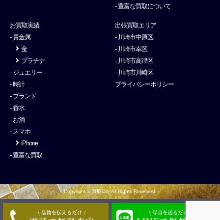
- 豊富な買取について
お買取実績
出張買取エリア
- 貴金属
- 川崎市中原区
金
- 川崎市幸区
プラチナ
- 川崎市高津区
- ジュエリー
- 川崎市川崎区
- 時計
プライバシーポリシー
- ブランド
- 香水
- お酒
- スマホ
iPhone
- 豊富な買取
Copyright © 買取City All Rights Reserved.