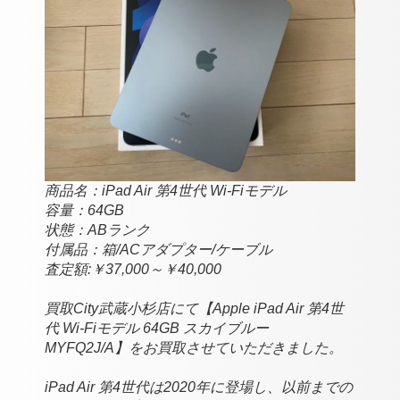
商品名：iPad Air 第4世代 Wi-Fiモデル
容量：64GB
状態：ABランク
付属品：
箱/ACアダプター/ケーブル
査定額:￥37,000～￥40,000
買取City武蔵小杉店にて【Apple iPad Air 第4世
代 Wi-Fiモデル 64GB スカイブルー
MYFQ2J/A】をお買取させていただきました。
iPad Air 第4世代は2020年に登場し、以前までの