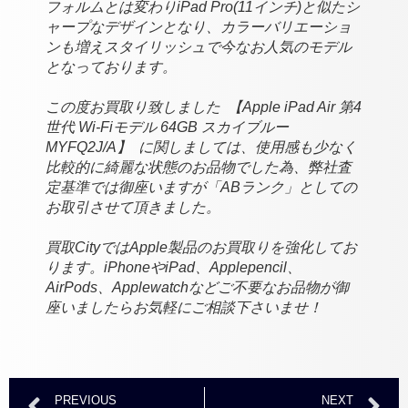
フォルムとは変わりiPad Pro(11インチ)と似たシ
ャープなデザインとなり、カラーバリエーショ
ンも増えスタイリッシュで今なお人気のモデル
となっております。
この度お買取り致しました
【Apple iPad Air 第4
世代 Wi-Fiモデル 64GB スカイブルー
MYFQ2J/A】
に関しましては、使用感も少なく
比較的に綺麗な状態のお品物でした為、弊社査
定基準では御座いますが「ABランク」としての
お取引させて頂きました。
買取CityではApple製品のお買取りを強化してお
ります。iPhoneやiPad、Applepencil、
AirPods、Applewatchなどご不要なお品物が御
座いましたらお気軽にご相談下さいませ！
PREVIOUS
NEXT