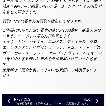
オール タンドゥル プアゾン 50ml】 に関しましては、開封
済みで9割ぐらい残量があった為、Bランクとしてのお取引
をさせて頂きました。。
買取Cityでは香水のお買取を強化しております。
ご不要になられた古い香水や使いかけの香水、残量の少な
い香水、ミニボトル等もお買取致します。
ルイヴィトン、シャネル、エルメス、ディオール、クロ
エ、ロクシタン、イヴサンローラン、トムフォード、ブル
ガリ、セルジュ ルタンス、カルバンクライン、バイキリア
ンを始めとする幅広い香水を高価買取させていただきま
す。
査定料は「完全無料」ですのでお気軽にご相談下さいま
せ！
PREVIOUS
NEXT
【金券買取実績】商品券 JCBギフトカード 1,000円
【ブランド品買取実績】ルイヴィトン エセンシャルV スキン ネックレス GP M00635 ￥30,000～￥35,000