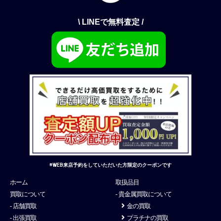
\ LINEで無料査定 /
※WEB来店予約をしていただいた方限定のクーポンです
ホーム
取扱品目
買取について
- 貴金属買取について
- 店舗買取
金の買取
- 出張買取
プラチナの買取