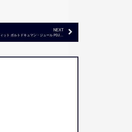
NEXT
【ブランド品買取実績】ルイヴィトン グラフィット ポルトドキュマン・ジュール PDJ N48260 ￥70,000～￥80,000