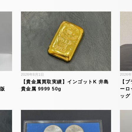
2026年8月1日
2026
【貴金属買取実績】インゴットK 井島
【ブ
内版
貴金属 9999 50g
ーロ
ッグ