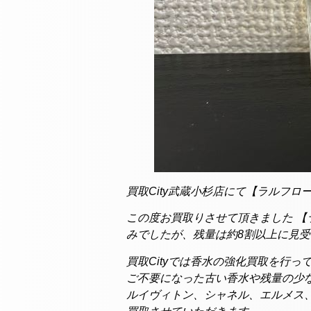
買取City武蔵小杉店にて【ラルフロ
この度お買取りさせて頂きました 【ラ
みでしたが、残量は約8割以上に見
買取Cityでは香水の強化買取を行っ
ご不要になった古い香水や残量の少
ルイヴィトン、
シャネル、エルメス