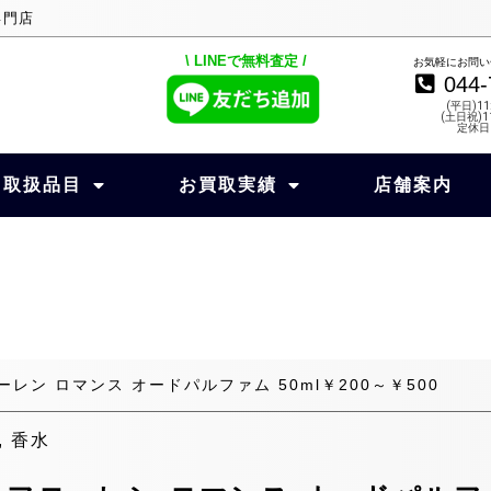
専門店
\ LINEで無料査定 /
お気軽にお問い
044-
(平日)11
(土日祝)11
定休日
取扱品目
お買取実績
店舗案内
ン ロマンス オードパルファム 50ml￥200～￥500
,
香水