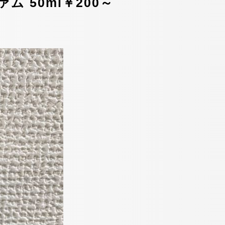
 50ml￥200～