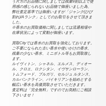
う片方のお品物に関しましては残量9割以上で使
用感の感じられないお品物で御座いました為、
弊社査定基準では御座いますが「ジャンク(ひび
割れ)/Aランク」としてのお取引をさせて頂きま
した。
※香水のお買取価格に関しましては流通相場や
在庫状況によって変動が御座います。
買取Cityでは香水のお買取を強化しております。
ご不要になられた古い香水や使いかけの香水、
残量の少ない香水、ミニボトル等もお買取致し
ます。
ルイヴィトン、シャネル、エルメス、ディオー
ル、クロエ、ロクシタン、イヴサンローラン、
トムフォード、ブルガリ、セルジュ ルタンス、
カルバンクライン、バイキリアンを始めとする
幅広い香水を高価買取させていただきます。
査定料は「完全無料」ですのでお気軽にご相談
下さいませ！