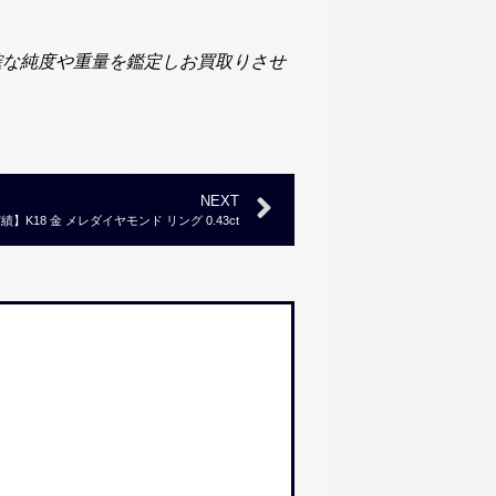
確な純度や重量を鑑定しお買取りさせ
NEXT
K18 金 メレダイヤモンド リング 0.43ct