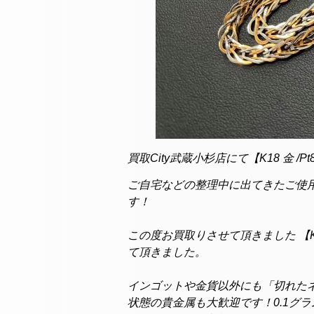
買取City武蔵小杉店にて【K18 金 
ご自宅などの整理中に出てきたご使用
す！
この度お買取りさせて頂きました 【K1
て頂きました。
インゴットや金貨以外にも「切れた
状態の貴金属も大歓迎です！0.1グ