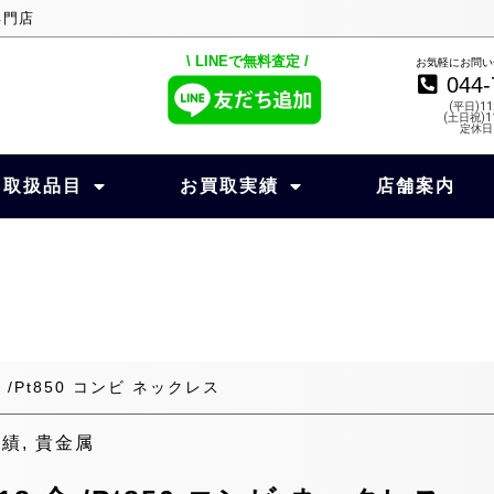
専門店
\ LINEで無料査定 /
お気軽にお問い
044-
(平日)11
(土日祝)11
定休日
取扱品目
お買取実績
店舗案内
/Pt850 コンビ ネックレス
実績
,
貴金属