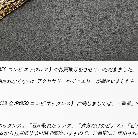
/Pt850 コンビ ネックレス】のお買取りをさせていただきました。
されなくなったアクセサリーやジュエリーが御座いましたら、買
8 金 /Pt850 コンビ ネックレス】 に関しましては、「重
ネックレス」「石が取れたリング」「片方だけのピアス」「ピ
ラムからお買取りは可能で御座いますので、ご自宅にご使用さ