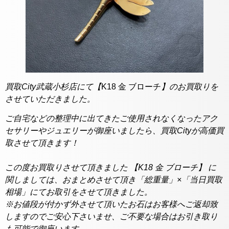
買取City武蔵小杉店にて【
K18 金 ブローチ
】のお買取りを
させていただきました。
ご自宅などの整理中に出てきたご使用されなくなったアク
セサリーやジュエリーが御座いましたら、買取Cityが高価買
取させて頂きます！
この度お買取りさせて頂きました 【K18 金 ブローチ】 に
関しましては、おまとめさせて頂き「総重量」×「当日買取
相場」にてお取引をさせて頂きました。
※お値段が付かず外させて頂いたお石はお客様へご返却致
しますのでご安心下さいませ、ご不要な場合はお引き取り
も可能で御座います。