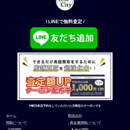
\ LINEで無料査定 /
※WEB来店予約をしていただいた方限定のクーポンです
ホーム
取扱品目
買取について
- 貴金属買取について
- 店舗買取
金の買取