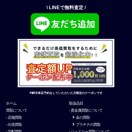
\ LINEで無料査定 /
※WEB来店予約をしていただいた方限定のクーポンです
ホーム
取扱品目
買取について
- 貴金属買取について
- 店舗買取
金の買取
- 出張買取
プラチナの買取
- 宅配買取
- ジュエリー買取について