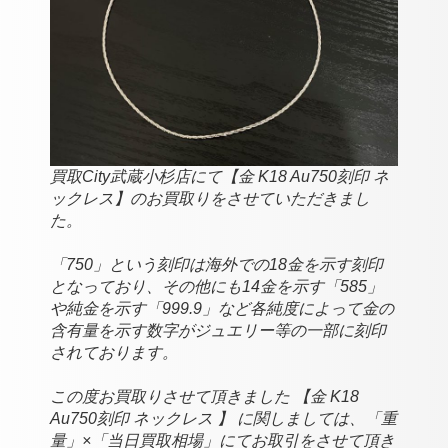
買
取City武蔵小杉店にて【金 K18 Au750刻印 ネ
ックレス】のお買取りをさせていただきまし
た。
「750」という刻印は海外での18金を示す刻印
となっており、その他にも14金を示す「585」
や純金を示す「999.9」など各純度によって金の
含有量を示す数字がジュエリー等の一部に刻印
されております。
この度お買取りさせて頂きました 【金 K18
Au750刻印 ネックレス 】 に関しましては、「重
量」×「当日買取相場」にてお取引をさせて頂き