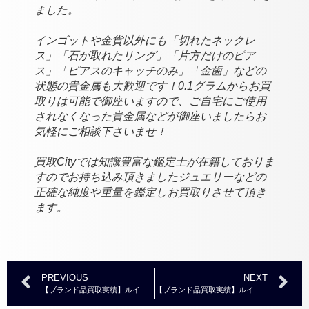
ました。
インゴットや金貨以外にも「切れたネックレ
ス」「石が取れたリング」「片方だけのピア
ス」「ピアスのキャッチのみ」「金歯」などの
状態の貴金属も大歓迎です！0.1グラムからお買
取りは可能で御座いますので、ご自宅にご使用
されなくなった貴金属などが御座いましたらお
気軽にご相談下さいませ！
買取Cityでは知識豊富な鑑定士が在籍しておりま
すのでお持ち込み頂きましたジュエリーなどの
正確な純度や重量を鑑定しお買取りさせて頂き
ます。
PREVIOUS
NEXT
【ブランド品買取実績】ルイヴィトン エピ カードケース ポルトカルトサーンプル フューシャ M60327 ￥1,000～￥3,000
【ブランド品買取実績】ルイヴィトン モノグラム ポルトフォイユ ヴィエノワ M61674 新型 ￥5,000～￥8,000