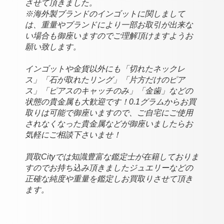
させて頂きました。
※海外製ブランドのインゴットに関しまして
は、重量やブランドにより一部お取引が出来な
い場合も御座いますのでご理解頂けますようお
願い致します。
インゴットや金貨以外にも「切れたネックレ
ス」「石が取れたリング」「片方だけのピア
ス」「ピアスのキャッチのみ」「金歯」などの
状態の貴金属も大歓迎です！0.1グラムからお買
取りは可能で御座いますので、ご自宅にご使用
されなくなった貴金属などが御座いましたらお
気軽にご相談下さいませ！
買取Cityでは知識豊富な鑑定士が在籍しておりま
すのでお持ち込み頂きましたジュエリーなどの
正確な純度や重量を鑑定しお買取りさせて頂き
ます。