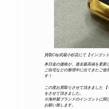
買取City武蔵小杉店にて【インゴット
本日金の価格が、過去最高値を更新
ご自宅などの整理中に出てきたご使用
す！
この度お買取りさせて頂きました 【イ
をさせて頂きました。
※海外製ブランドのインゴットに関
お願い致します。