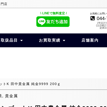
専門店
\ LINEで無料査定 /
お気軽にお問い
044-
(平日)11
(土日祝)11
定休日
取扱品目
お買取実績
店舗案内
K 田中貴金属 純金9999 200ｇ
績
,
貴金属