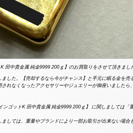
K 田中貴金属 純金9999 200ｇ】のお買取りをさせて頂きまし
しました。【売却するなら今がチャンス】と手元に眠る金を売
されなくなったアクセサリーやジュエリーが御座いましたら、買
ンゴットK 田中貴金属 純金9999 200ｇ】 に関しましては
しましては、重量やブランドにより一部お取引が出来ない場合