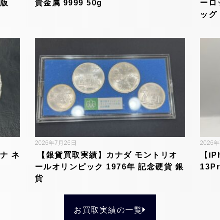
内版
貴金属 9999 50g
ーロ
ッグ
2026年7月26日
2026
ナ ネ
【銀貨買取実績】カナダ モントリオ
【iP
ールオリンピック 1976年 記念硬貨 銀
13P
貨
お買取実績の一覧