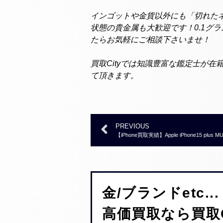
インゴットや金貨以外にも「切れた
状態の貴金属も大歓迎です！0.1グ
たらお気軽にご相談下さいませ！
買取Cityでは知識豊富な鑑定士が
て頂きます。
PREVIOUS
【iPhone買取実績】Apple iPhone15 plus 
金/ブランドetc...
高価買取なら買取C