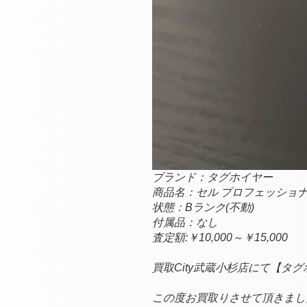
ブランド：
タグホイヤー
商品名：
セル プロフェッショ
状態：Bランク
(不動)
付属品：なし
査定額:￥10,000～￥15,000
買取City武蔵小杉店にて【タグ
この度お買取りさせて頂きました 