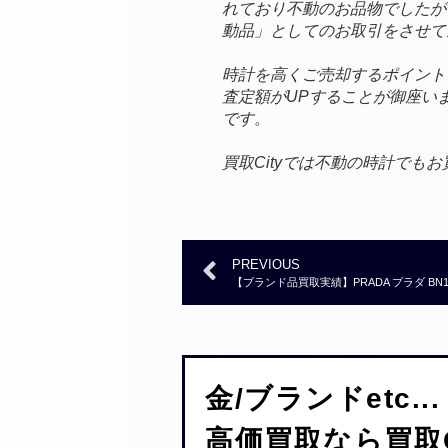
れており不動のお品物でしたが
動品」としてのお取引をさせて
時計を高くご売却するポイント
査定額がUPすることが御座い
です。
買取Cityでは不動の時計で
PREVIOUS
【ブランド品買取実績】PRADA プラダ BN165
金/ブランドetc...
高価買取なら買取C