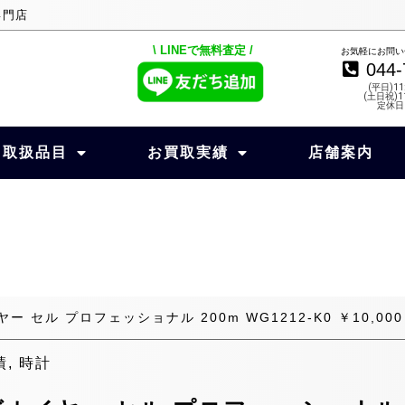
専門店
\ LINEで無料査定 /
お気軽にお問い
044-
(平日)11
(土日祝)11
定休日
取扱品目
お買取実績
店舗案内
セル プロフェッショナル 200m WG1212-K0 ￥10,000～
績
,
時計