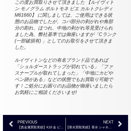
この度お買取りさせて頂きました 【ルイヴィト
ン モノグラム ポルトモネ ビエ カルトクレディ
M61660】 に関しましては、ご使用はできる状
態のお品物でしたが、コバ部分の剥がれや角部
分の割れ、ほつれ、中地の剥がれ等見受けられ
ました為、弊社基準では御座いますが「Cランク
(一部破損有) 」としてのお取引をさせて頂きま
した。
ルイヴィトンなどの有名ブランド品であれば
「ショルダーストラップが切れている」「ファ
スナープルが取れてしまった」「中地にカビや
ペン跡がある」などの状態でもお買取り可能で
す！ご処分にお困りのお品物が御座いましたら
お気軽にご相談くださいませ!
PREVIOUS
NEXT
【貴金属買取実績】K18 金 ピアス おまとめ ￥8,600
【香水買取実績】香水 シャネル チャンス オータンドゥル EDT 50ml ￥1,000～￥2,000