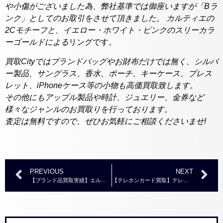
や小傷がございました為、弊社基準では御座いますが「Bラ
ンク」としてのお取引をさせて頂きました。
カルティエの
2Cモチーフと、イエロー・ホワイト・ピンクのスリーカラ
ーゴールドによる
リングです。
買取Cityではブランドバッグやお財布だけでは無く、シルバ
ー製品、サングラス、香水、ポーチ、キーケース、ブレス
レット、iPhoneケース等の小物も高価買取致します。
その他にもアップル製品や時計、ジュエリー、金券など
様々なジャンルのお買取りを行っております。
査定は無料ですので、ぜひお気軽にご相談くださいませ!
PREVIOUS
NEXT
【ブランド品買取実績】エルメス スカーフリング シェーヌダンクル GP ￥2,000～￥4,000
【テレホンカード買取】テレホンカード テレカ 50度 おまとめ