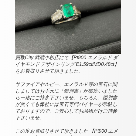
買取City 武蔵小杉店にて【Pt900 エメラルド ダ
イヤモンド デザインリング E1.59ct/MD0.48ct】
をお買取りさせて頂きました。
サファイアやルビー、エメラルド等の宝石に関
しましてはお手元に「鑑別書」が御座いました
ら一緒にご持参下さいませ。もちろん、鑑別書
が無くても弊社には宝石専門バイヤーが常駐し
ておりますので、ご安心してお品物だけご持参
下さいませ。
この度お買取りさせて頂きました 【Pt900 エメ