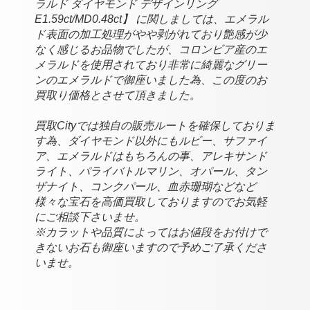
ラルド ダイヤモンド デザインリング
E1.59ct/MD0.48ct】 に関しましては、エメラル
ド表面の加工処理がやや剥がれており艶感が少
なく感じるお品物でしたが、コロンビア産のエ
メラルドを使用されており非常に綺麗なグリー
ンのエメラルドで御座いました為、
この度のお
買取り価格と
させて頂きました
。
買取Cityでは独自の販売ルートを確保しておりま
す為、ダイヤモンド以外にもルビー、サファイ
ア、エメラルドはもちろんの事、アレキサンド
ライト、パライバトルマリン、オパール、タン
ザナイト、コンクパール、血赤珊瑚などなど
様々な宝石を高価買取しておりますのでお気軽
にご相談下さいませ。
※カラットや品質によってはお値段をお付けで
きないお石も御座いますので予めご了承くださ
いませ。