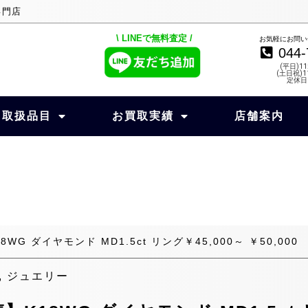
専門店
\ LINEで無料査定 /
お気軽にお問い
044-
(平日)11
(土日祝)11
定休日
取扱品目
お買取実績
店舗案内
G ダイヤモンド MD1.5ct リング￥45,000～ ￥50,000
,
ジュエリー