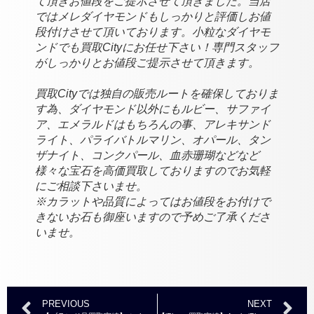
て頂きお値段をご提示させて頂きました。当店
ではメレダイヤモンドもしっかりと評価しお値
段付けさせて頂いております。小粒なダイヤモ
ンドでも買取Cityにお任せ下さい！専門スタッフ
がしっかりとお値段ご提示させて頂きます。
買取Cityでは独自の販売ルートを確保しておりま
す為、ダイヤモンド以外にもルビー、サファイ
ア、エメラルドはもちろんの事、アレキサンド
ライト、パライバトルマリン、オパール、タン
ザナイト、コンクパール、血赤珊瑚などなど
様々な宝石を高価買取しておりますのでお気軽
にご相談下さいませ。
※カラットや品質によってはお値段をお付けで
きないお石も御座いますので予めご了承くださ
いませ。
PREVIOUS
NEXT