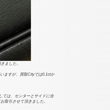
て頂きました。
が、買取Cityでは0.1ctか
！
関しましては、センターとサイドに合
てお取引させて頂きました。