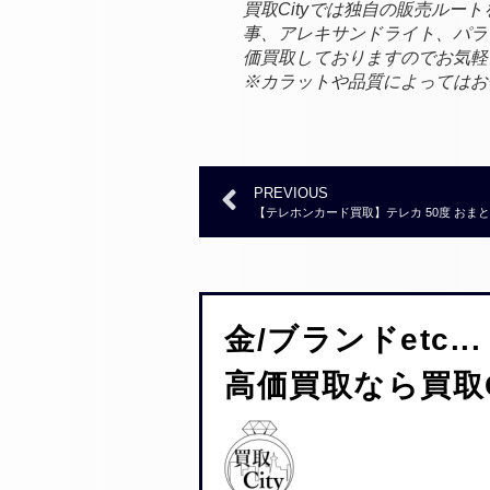
買取Cityでは独自の販売ル
事、アレキサンドライト、パラ
価買取しておりますのでお気軽
※カラットや品質によってはお
PREVIOUS
【テレホンカード買取】テレカ 50度 おま
金/ブランドetc...
高価買取なら買取C