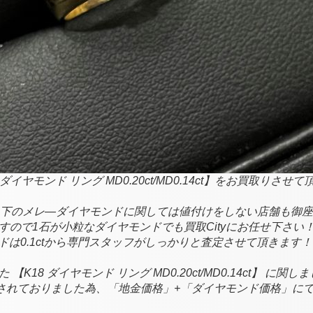
 ダイヤモンド リング MD0.20ct/MD0.14ct】をお買取りさせ
以下のメレ―ダイヤモンドに関しては値付けをしない店舗も御座います
ので1石が小粒なダイヤモンドでも買取Cityにお任せ下さい
ンドは0.1ctから専門スタッフがしっかりと査定させて頂きます！
K18 ダイヤモンド リング MD0.20ct/MD0.14ct】 に
飾されておりました為、
「地金価格」+「ダイヤモンド価格」に