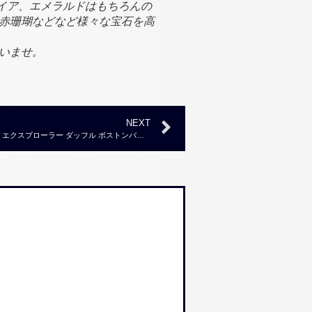
ァイア、エメラルドはもちろんの
赤珊瑚などなど様々な宝石を高
いませ。
NEXT
【ブランド品買取実績】コーチ シグネチャー エクスプローラー ダッフル ボストンバッグ F93456 ￥4,000～￥6,000