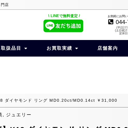
専門店
\ LINEで無料査定 /
お気軽にお問い
044-
(平日)11
(土日祝)11
定休日
取扱品目
お買取実績
店舗案内
イヤモンド リング MD0.20ct/MD0.14ct ￥31,000
績
,
ジュエリー