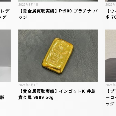
2026年8月4日
2026
 レデ
【貴金属買取実績】Pt900 プラチナ バ
【ウ
ッグ
ッジ
多 7
2026年8月1日
2026
【貴金属買取実績】インゴットK 井島
【ブ
内版
貴金属 9999 50g
ーロ
ッグ