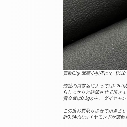
買取City 武蔵小杉店にて【K18
他社の買取店によっては0.2ct
らしっかりと評価させて頂きます
貴金属は0.1gから、ダイヤモ
この度お買取りさせて頂きました 【
計0.34ctのダイヤモンドが装