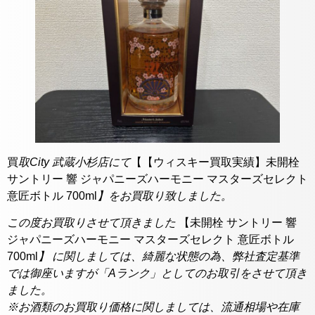
買
取City 武蔵小杉店にて
【【ウィスキー買取実績】未開栓
サントリー 響 ジャパニーズハーモニー マスターズセレクト
意匠ボトル 700ml
】をお買取り致しました。
この度お買取りさせて頂きました
【未開栓 サントリー 響
ジャパニーズハーモニー マスターズセレクト 意匠ボトル
700ml
】 に関しましては、綺麗な状態の為、弊社査定基準
では御座いますが「Aランク」としてのお取引をさせて頂き
ました。
※お酒類のお買取り価格に関しましては、流通相場や在庫