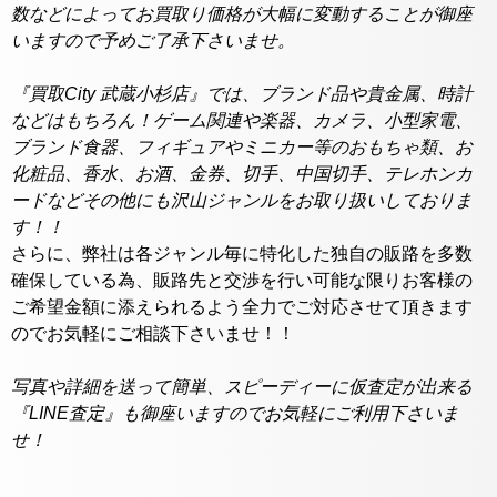
数などによってお買取り価格が大幅に変動することが御座
いますので予めご了承下さいませ。
『買取City 武蔵小杉店』では、ブランド品や貴金属、時計
などはもちろん！ゲーム関連や楽器、カメラ、小型家電、
ブランド食器、フィギュアやミニカー等のおもちゃ類、お
化粧品、香水、お酒、金券、切手、中国切手、テレホンカ
ードなどその他にも沢山ジャンルをお取り扱いしておりま
す！！
さらに、弊社は各ジャンル毎に特化した独自の販路を多数
確保している為、販路先と交渉を行い可能な限りお客様の
ご希望金額に添えられるよう全力でご対応させて頂きます
のでお気軽にご相談下さいませ！！
写真や詳細を送って簡単、スピーディーに仮査定が出来る
『LINE査定』も御座いますのでお気軽にご利用下さいま
せ！