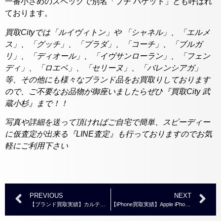
一番小さめのスペックで別名「プチ バケット」とも呼ばれ
ております。
買取Cityでは「ルイヴィトン」や 「シャネル」、「エルメ
ス」、「グッチ」、「プラダ」、「コーチ」、「ブルガ
リ」、「ディオール」、「イヴサンローラン」、「フェン
ディ」、「ロエベ」、「セリーヌ」、「バレンシアガ」
等、その他にも様々なブランド品をお買取りしております
ので、ご不要なお品物が御座いましたらぜひ『買取City 武
蔵小杉』まで！！
写真や詳細を送って頂ければご自宅で簡単、スピーディー
に仮査定が出来る『LINE査定』も行っておりますのでお気
軽にご利用下さい
PREVIOUS
NEXT
【ブランド買取実績】カルティエ K18WG ラブリング
【iPhone買取実績】Apple iPhone 16e ホワイト128GB SIMフリー