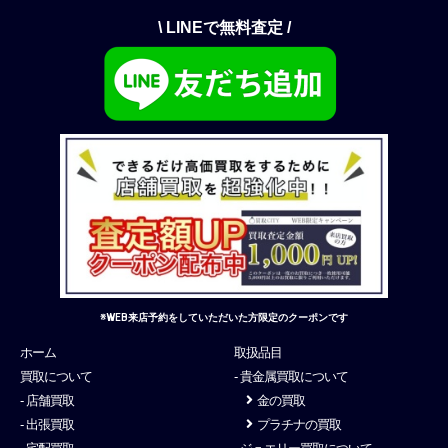
\ LINEで無料査定 /
※WEB来店予約をしていただいた方限定のクーポンです
ホーム
取扱品目
買取について
- 貴金属買取について
- 店舗買取
金の買取
- 出張買取
プラチナの買取