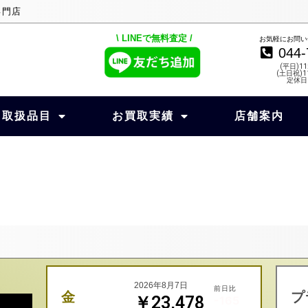
専門店
\ LINEで無料査定 /
お気軽にお問い
044-
(平日)11
(土日祝)11
定休日
取扱品目
お買取実績
店舗案内
2026年8月7日
前日比
金
プ
￥23,478
-165